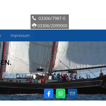
03306/7987-0
03306/2099000
e
Impressum
EN.