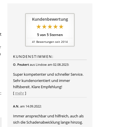
Kundenbewertung
t
5
von
5
Sternen
41
Bewertungen seit 2014
r
n
KUNDENSTIMMEN:
O. Peukert
aus Lindow
am 02.08.2023:
Super kompetenter und schneller Service.
Sehr kundenorientiert und immer
hilfsbereit. Klare Empfehlung!
:
[
mehr
]
A.N.
am 14.09.2022:
Immer ansprechbar und hilfreich, auch als
sich die Schadenabwicklung lange hinzog.