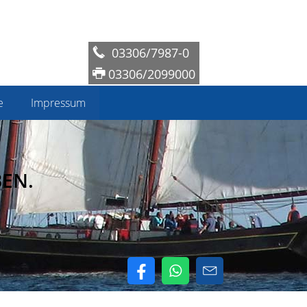
03306/7987-0
03306/2099000
e
Impressum
EN.